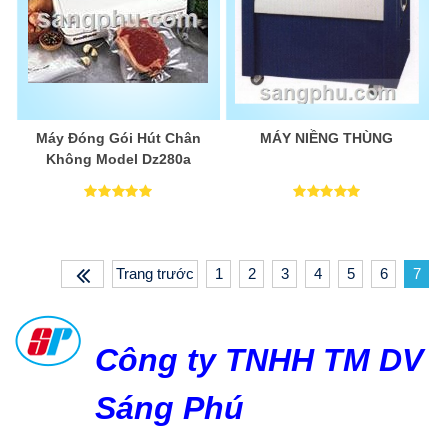
Máy Đóng Gói Hút Chân
MÁY NIỀNG THÙNG
Không Model Dz280a
Trang trước
1
2
3
4
5
6
7
Công ty TNHH TM DV
Sáng Phú