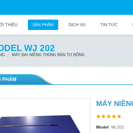
ỚI THIỆU
SẢN PHẨM
DỊCH VỤ
TIN TỨC
ODEL WJ 202
ÙNG
MÁY ĐAI NIỀNG THÙNG BÁN TỰ ĐỘNG
N PHẨM
MÁY NIỀN
Model
: Wj 202