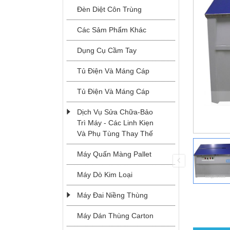
Đèn Diệt Côn Trùng
Các Sảm Phẩm Khác
Dụng Cụ Cầm Tay
Tủ Điện Và Máng Cáp
Tủ Điện Và Máng Cáp
MODEL JK-2
Dịch Vụ Sửa Chữa-Bảo
Trì Máy - Các Linh Kiẹn
Và Phụ Tùng Thay Thế
Máy Quấn Màng Pallet
MÁY ĐAI
Máy Dò Kim Loại
NIỀNG THÙNG
TỰ ĐỘNG
Máy Đai Niềng Thùng
Máy Dán Thùng Carton