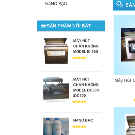
MÁY NIỀNG
NANO BẠC
SẢN
THÙNG
SẢN PHẨM NỔI BẬT
MÁY HÚT
CHÂN KHÔNG
MODEL IC 850
MÁY HÚT
Máy Hút 
CHÂN KHÔNG
MODEL DC800
/DC900
NANO BẠC