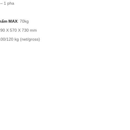
 – 1 pha
phẩm MAX
: 70kg
990 X 570 X 730 mm
100/120 kg (net/gross)