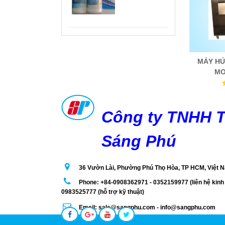
MÁY RÚT
MÀNG CO
MODEL
MÁY HÚ
BS4525
MO
BS 400
Công ty TNHH 
Sáng Phú
36 Vườn Lài, Phường Phú Thọ Hòa, TP HCM, Việt 
CO
Phone: +84-0908362971 - 0352159977 (liên hệ kinh 
0983525777 (hỗ trợ kỹ thuật)
Email: sale@sangphu.com - info@sangphu.com