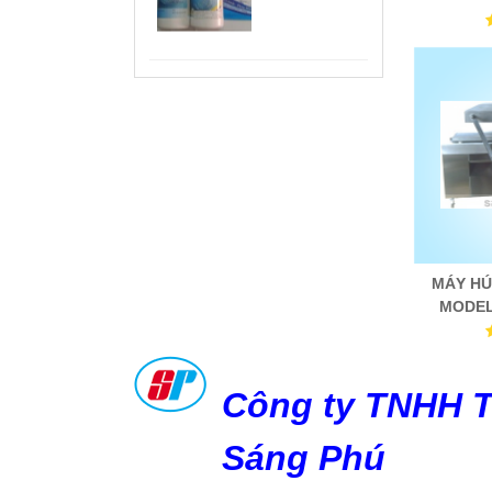
MÁY RÚT
MÀNG CO
MODEL
BS4525
BS 400
MÁY HÚ
MODEL
CO
Công ty TNHH 
Sáng Phú