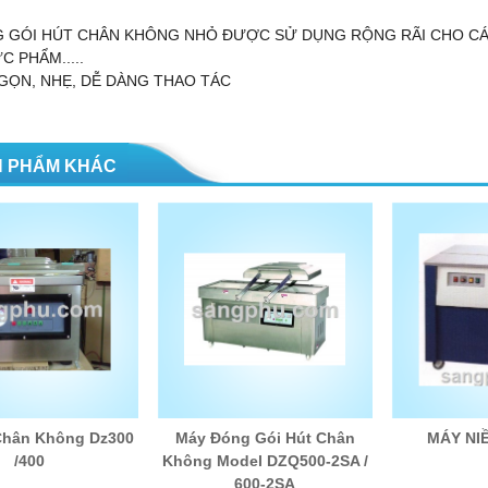
 GÓI HÚT CHÂN KHÔNG NHỎ ĐƯỢC SỬ DỤNG RỘNG RÃI CHO CÁC 
 PHẨM.....
GỌN, NHẸ, DỄ DÀNG THAO TÁC
 PHẨM KHÁC
Chân Không Dz300
Máy Đóng Gói Hút Chân
MÁY NI
/400
Không Model DZQ500-2SA /
600-2SA