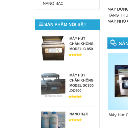
MÁY NIỀNG
NANO BẠC
THÙNG
MÁY ĐÓNG
HÀNG THỰC
MÁY NHỎ 
SẢN PHẨM NỔI BẬT
MÁY HÚT
SẢN
CHÂN KHÔNG
MODEL IC 850
MÁY HÚT
CHÂN KHÔNG
MODEL DC800
/DC900
NANO BẠC
Máy Hút 