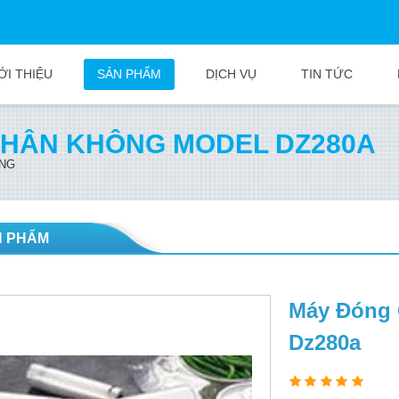
ỚI THIỆU
SẢN PHẨM
DỊCH VỤ
TIN TỨC
CHÂN KHÔNG MODEL DZ280A
ÔNG
N PHẨM
Máy Đóng 
Dz280a