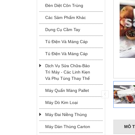
Đèn Diệt Côn Trùng
Các Sảm Phẩm Khác
Dụng Cụ Cầm Tay
Tủ Điện Và Máng Cáp
Tủ Điện Và Máng Cáp
MODEL JK-2
Dịch Vụ Sửa Chữa-Bảo
Trì Máy - Các Linh Kiẹn
Và Phụ Tùng Thay Thế
Máy Quấn Màng Pallet
MÁY ĐAI
Máy Dò Kim Loại
NIỀNG THÙNG
TỰ ĐỘNG
Máy Đai Niềng Thùng
MÔ 
Máy Dán Thùng Carton