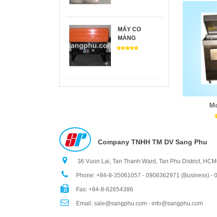
MÁY CO
MÀNG
MODEL DZQ
400B
Mo
Company TNHH TM DV Sang Phu
BS 400
36 Vuon Lai, Tan Thanh Ward, Tan Phu District, HC
Phone: +84-8-35061057 - 0908362971 (Business) -
Fax: +84-8-62654386
Email: sale@sangphu.com - info@sangphu.com
CO