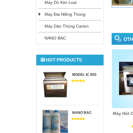
MÁY ĐAI
Máy Dò Kim Loại
NIỀNG THÙNG
TỰ ĐỘNG
Máy Đai Niềng Thùng
Máy Dán Thùng Carton
MÁY NIỀNG
NANO BẠC
OT
THÙNG
HOT PRODUCTS
MODEL IC 850
NANO BẠC
Máy Hút 