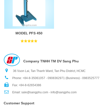
MODEL PFS 450
Company TNHH TM DV Sang Phu
36 Vuon Lai, Tan Thanh Ward, Tan Phu District, HCMC
Phone: +84-8-35061057 - 0908362971 (Business) - 0983525777
Fax: +84-8-62654386
Email: sale@sangphu.com - info@sangphu.com
Customer Support