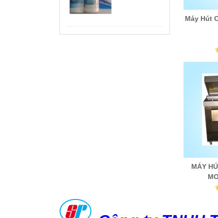
Máy Hút 
MÁY RÚT
MÀNG CO
MODEL
BS4525
BS 400
MÁY HÚ
CO
MO