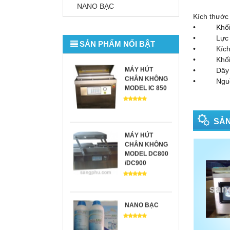
MÁY NIỀNG
NANO BẠC
THÙNG
Kích thước
• Khối l
• Lực căn
SẢN PHẨM NỔI BẬT
• Kích th
• Khối lư
MÁY HÚT
• Dây đa
CHÂN KHÔNG
• Nguồn đ
MODEL IC 850
SẢN
MÁY HÚT
CHÂN KHÔNG
MODEL DC800
/DC900
NANO BẠC