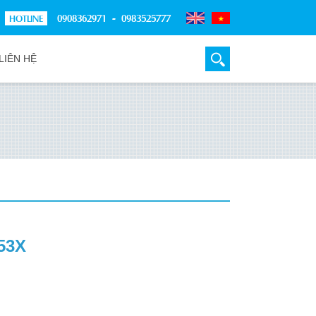
0908362971 - 0983525777
LIÊN HỆ
53X