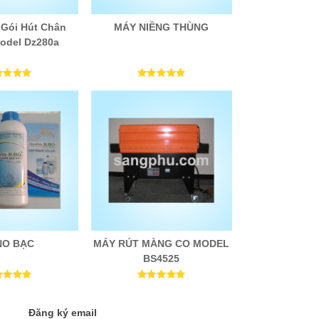
Gói Hút Chân
MÁY NIỀNG THÙNG
odel Dz280a
NO BẠC
MÁY RÚT MÀNG CO MODEL
BS4525
Đăng ký email