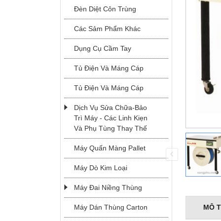
Đèn Diệt Côn Trùng
Các Sảm Phẩm Khác
Dụng Cụ Cầm Tay
Tủ Điện Và Máng Cáp
Tủ Điện Và Máng Cáp
MODEL JK-2
Dịch Vụ Sửa Chữa-Bảo
Trì Máy - Các Linh Kiẹn
Và Phụ Tùng Thay Thế
Máy Quấn Màng Pallet
MÁY ĐAI
Máy Dò Kim Loại
NIỀNG THÙNG
TỰ ĐỘNG
Máy Đai Niềng Thùng
MÔ 
Máy Dán Thùng Carton