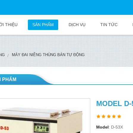
ỚI THIỆU
SẢN PHẨM
DỊCH VỤ
TIN TỨC
ÙNG
MÁY ĐAI NIỀNG THÙNG BÁN TỰ ĐỘNG
N PHẨM
MODEL D-
Model
: D-53X