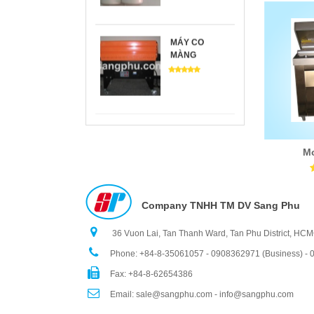
MÁY CO
MÀNG
MODEL DZQ
400B
Mo
Company TNHH TM DV Sang Phu
BS 400
36 Vuon Lai, Tan Thanh Ward, Tan Phu District, HC
Phone: +84-8-35061057 - 0908362971 (Business) -
Fax: +84-8-62654386
Email: sale@sangphu.com - info@sangphu.com
CO