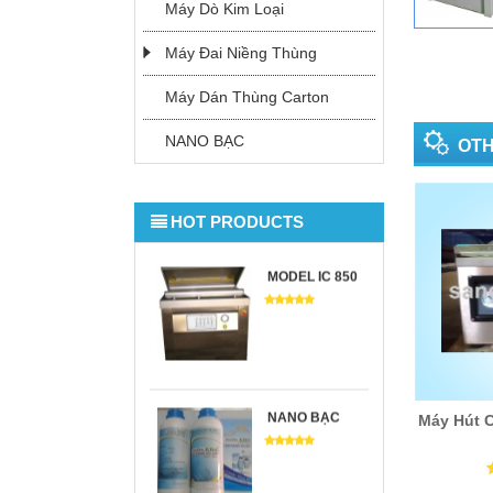
MÁY ĐAI
Máy Dò Kim Loại
NIỀNG THÙNG
TỰ ĐỘNG
Máy Đai Niềng Thùng
Máy Dán Thùng Carton
MÁY NIỀNG
NANO BẠC
OT
THÙNG
HOT PRODUCTS
MODEL IC 850
NANO BẠC
Máy Hút 