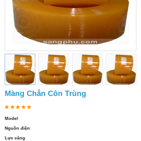
Màng Chắn Côn Trùng
Model
:
Nguồn điện
:
Lực căng
: